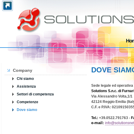
Ho
DOVE SIAM
Company
Chi siamo
Sede legale ed operativa
Assistenza
Solutions S.n.c. di Furna
Settori di competenza
Via Alessandro Volta,1/1
42124 Reggio Emilia (Ital
Competenze
C.F. e P.IVA: 0210915035
Dove siamo
Tel.:
+39.0522.791763 -
F
e-mail:
info@solutionsnet.